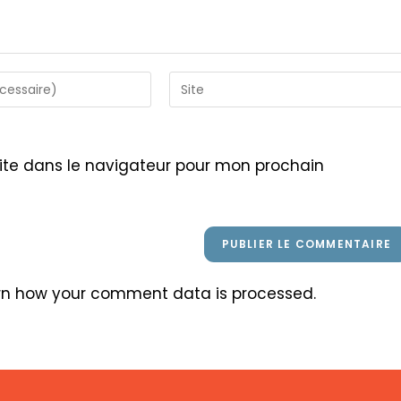
Saisir
l’URL
de
votre
ite dans le navigateur pour mon prochain
site
(facultatif)
rn how your comment data is processed
.