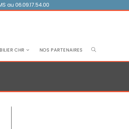
 au 06.09.17.54.00
ILIER CHR
NOS PARTENAIRES
Toggle
website
search