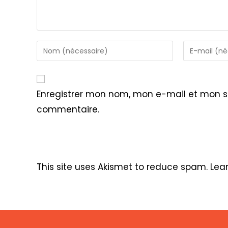
Enter
Enter
your
your
name
email
or
address
Enregistrer mon nom, mon e-mail et mon s
username
to
commentaire.
to
comment
comment
This site uses Akismet to reduce spam.
Lea