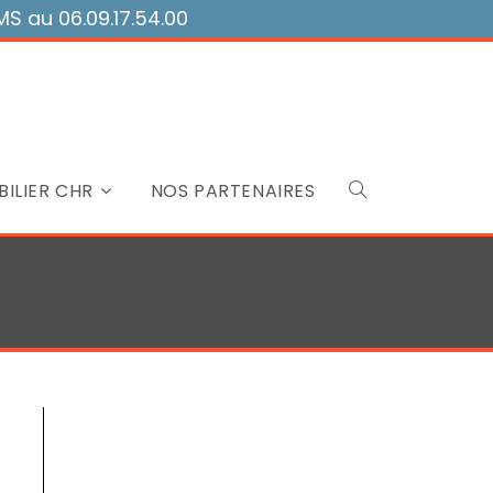
 au 06.09.17.54.00
ILIER CHR
NOS PARTENAIRES
Toggle
website
search