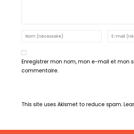
Enter
Enter
your
your
name
email
or
address
Enregistrer mon nom, mon e-mail et mon s
username
to
commentaire.
to
comment
comment
This site uses Akismet to reduce spam.
Lea