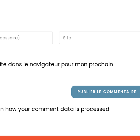
Saisir
l’URL
de
votre
ite dans le navigateur pour mon prochain
site
(facultatif)
rn how your comment data is processed
.