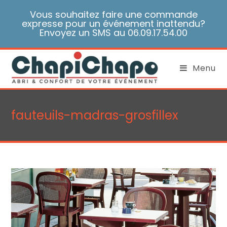
Skip
Vous souhaitez faire une commande
to
expresse pour un événement inattendu?
content
Envoyez un SMS au 06.09.17.54.00
Menu
fauteuils-madras-grosfillex