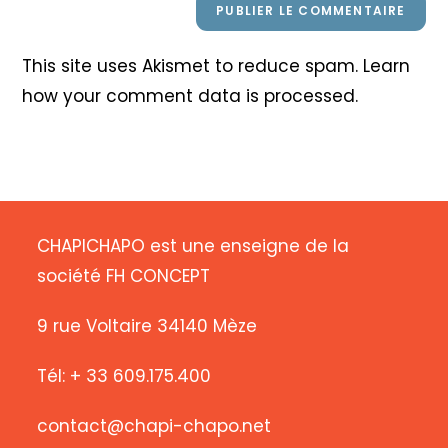
This site uses Akismet to reduce spam.
Learn
how your comment data is processed
.
CHAPICHAPO est une enseigne de la
société FH CONCEPT
9 rue Voltaire 34140 Mèze
Tél: + 33 609.175.400
contact@chapi-chapo.net