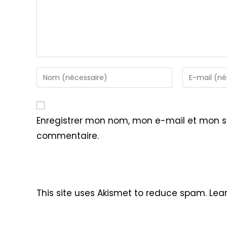
Enter
Enter
your
your
name
email
or
address
Enregistrer mon nom, mon e-mail et mon s
username
to
commentaire.
to
comment
comment
This site uses Akismet to reduce spam.
Lea