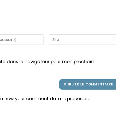
Saisir
l’URL
de
votre
ite dans le navigateur pour mon prochain
site
(facultatif)
rn how your comment data is processed
.