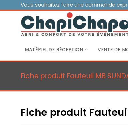
Skip
Vous souhaitez faire une commande expre
to
content
MATÉRIEL DE RÉCEPTION
VENTE DE MO
Fiche produit Fauteuil MB SUNDA
Fiche produit Fauteui