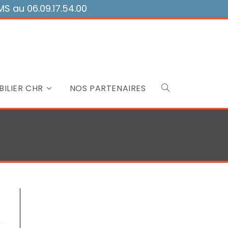
 au 06.09.17.54.00
ILIER CHR
NOS PARTENAIRES
Toggle
website
search