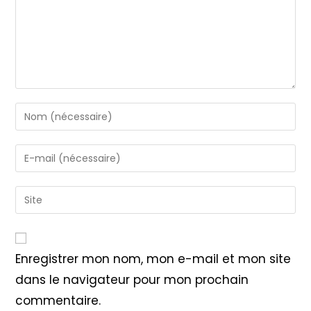
Enter
your
name
Enter
or
your
username
email
Saisir
to
address
l’URL
comment
to
de
comment
votre
Enregistrer mon nom, mon e-mail et mon site
site
dans le navigateur pour mon prochain
(facultatif)
commentaire.