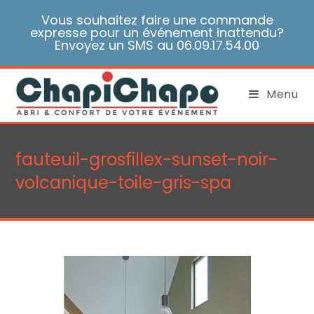
Skip
Vous souhaitez faire une commande
to
expresse pour un événement inattendu?
content
Envoyez un SMS au 06.09.17.54.00
Menu
fauteuil-grosfillex-sunset-noir-
volcanique-toile-gris-spa