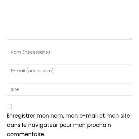
Enter
your
name
Enter
or
your
username
email
Saisir
to
address
l’URL
comment
to
de
comment
votre
Enregistrer mon nom, mon e-mail et mon site
site
dans le navigateur pour mon prochain
(facultatif)
commentaire.