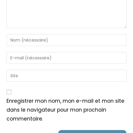
Enter
your
name
Enter
or
your
username
email
Saisir
to
address
l’URL
comment
to
de
comment
votre
Enregistrer mon nom, mon e-mail et mon site
site
dans le navigateur pour mon prochain
(facultatif)
commentaire.