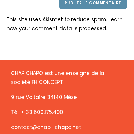
This site uses Akismet to reduce spam.
Learn
how your comment data is processed
.
CHAPICHAPO est une enseigne de la
société FH CONCEPT
9 rue Voltaire 34140 Mèze
Tél: + 33 609.175.400
contact@chapi-chapo.net