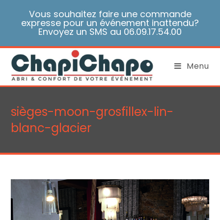
Skip
Vous souhaitez faire une commande
to
expresse pour un événement inattendu?
content
Envoyez un SMS au 06.09.17.54.00
Menu
sièges-moon-grosfillex-lin-
blanc-glacier