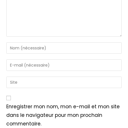
Enter
your
name
Enter
or
your
username
email
Saisir
to
address
l’URL
comment
to
de
comment
votre
Enregistrer mon nom, mon e-mail et mon site
site
dans le navigateur pour mon prochain
(facultatif)
commentaire.