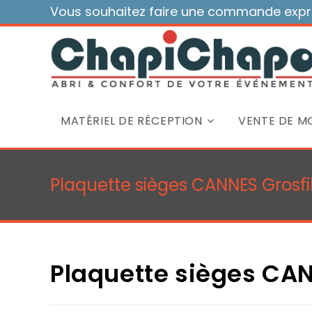
Skip
Vous souhaitez faire une commande expre
to
content
MATÉRIEL DE RÉCEPTION
VENTE DE MO
Plaquette sièges CANNES Grosfil
Plaquette sièges CAN