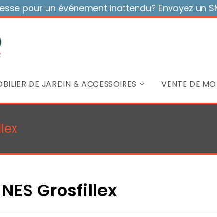
sse pour un événement inattendu? Envoyez un SMS
BILIER DE JARDIN & ACCESSOIRES
VENTE DE MOB
lex
NES Grosfillex