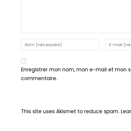
Enter
Enter
your
your
name
email
or
address
Enregistrer mon nom, mon e-mail et mon s
username
to
commentaire.
to
comment
comment
This site uses Akismet to reduce spam.
Lea