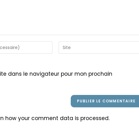
Saisir
l’URL
de
votre
ite dans le navigateur pour mon prochain
site
(facultatif)
rn how your comment data is processed
.