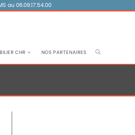
 au 06.09.17.54.00
ILIER CHR
NOS PARTENAIRES
Toggle
website
search