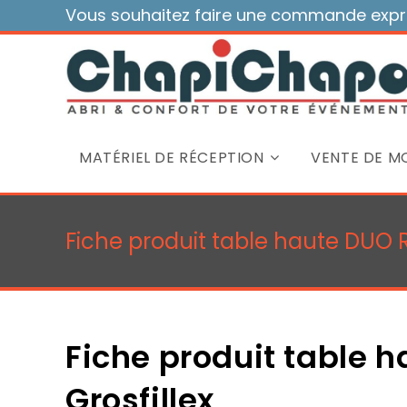
Skip
Vous souhaitez faire une commande expre
to
content
MATÉRIEL DE RÉCEPTION
VENTE DE MO
Fiche produit table haute DUO R
Fiche produit table 
Grosfillex