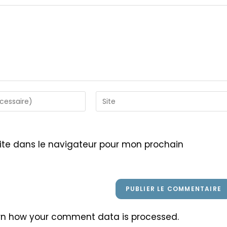
Saisir
l’URL
de
votre
ite dans le navigateur pour mon prochain
site
(facultatif)
rn how your comment data is processed
.