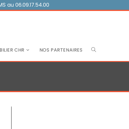
 au 06.09.17.54.00
ILIER CHR
NOS PARTENAIRES
Toggle
website
search