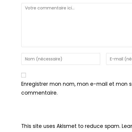
Comment
Enter
Enter
your
your
name
email
or
address
Enregistrer mon nom, mon e-mail et mon s
username
to
commentaire.
to
comment
comment
This site uses Akismet to reduce spam.
Lea