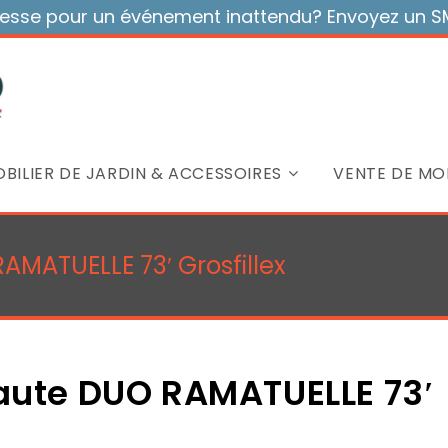
sse pour un événement inattendu? Envoyez un SMS
BILIER DE JARDIN & ACCESSOIRES
VENTE DE MOB
AMATUELLE 73′ Grosfillex
haute DUO RAMATUELLE 73′