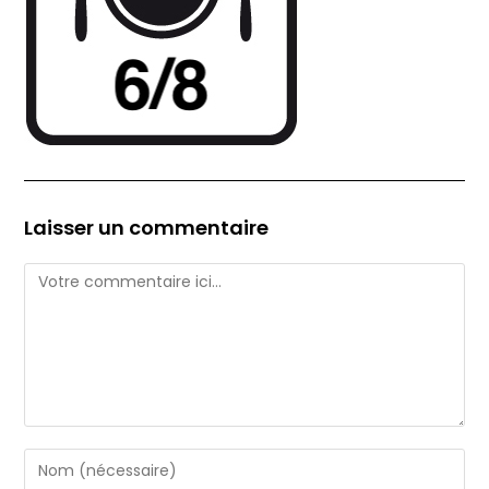
Laisser un commentaire
Comment
Enter
your