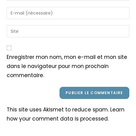
name
Enter
or
your
username
email
Saisir
to
address
l’URL
comment
to
de
comment
votre
Enregistrer mon nom, mon e-mail et mon site
site
dans le navigateur pour mon prochain
(facultatif)
commentaire.
This site uses Akismet to reduce spam.
Learn
how your comment data is processed
.