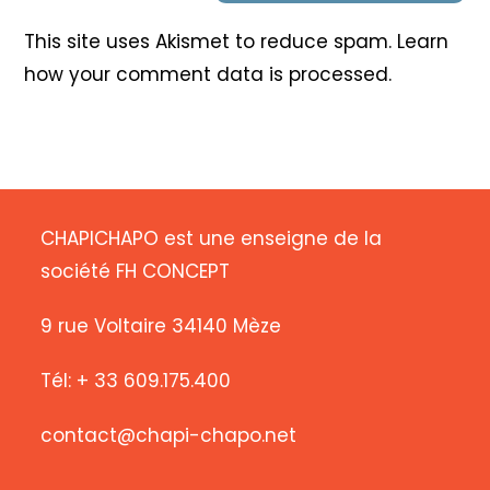
This site uses Akismet to reduce spam.
Learn
how your comment data is processed
.
CHAPICHAPO est une enseigne de la
société FH CONCEPT
9 rue Voltaire 34140 Mèze
Tél: + 33 609.175.400
contact@chapi-chapo.net