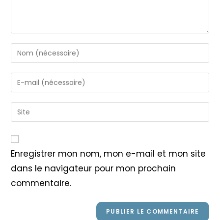
Enter
your
name
Enter
or
your
username
email
Saisir
to
address
l’URL
comment
to
de
comment
votre
Enregistrer mon nom, mon e-mail et mon site
site
dans le navigateur pour mon prochain
(facultatif)
commentaire.