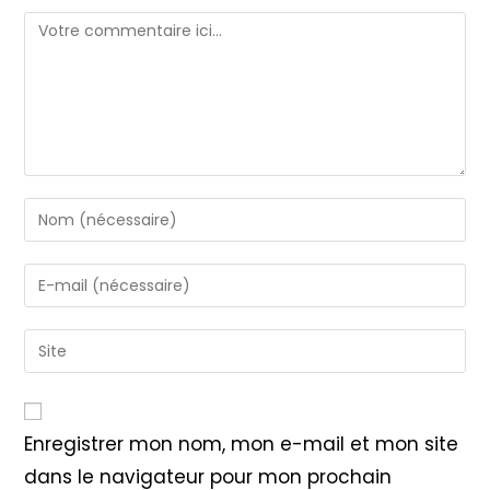
Comment
Enter
your
name
Enter
or
your
username
email
Saisir
to
address
l’URL
comment
to
de
comment
votre
Enregistrer mon nom, mon e-mail et mon site
site
dans le navigateur pour mon prochain
(facultatif)