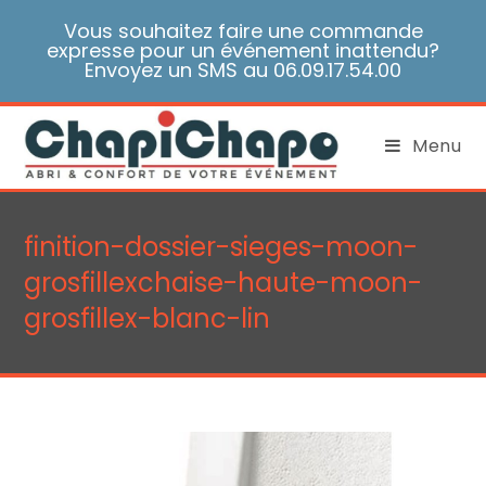
Skip
Vous souhaitez faire une commande
to
expresse pour un événement inattendu?
content
Envoyez un SMS au 06.09.17.54.00
Menu
finition-dossier-sieges-moon-
grosfillexchaise-haute-moon-
grosfillex-blanc-lin