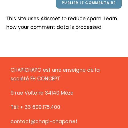
This site uses Akismet to reduce spam.
Learn
how your comment data is processed
.
CHAPICHAPO est une enseigne de la
société FH CONCEPT
9 rue Voltaire 34140 Mèze
Tél: + 33 609.175.400
contact@chapi-chapo.net