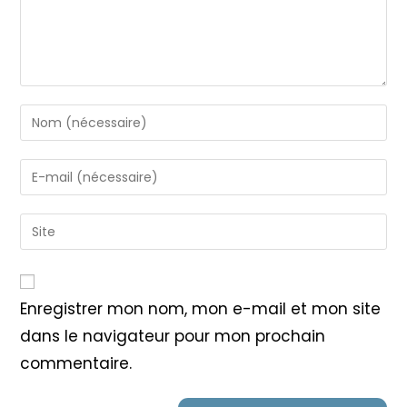
Enter
your
name
Enter
or
your
username
email
Saisir
to
address
l’URL
comment
to
de
comment
votre
Enregistrer mon nom, mon e-mail et mon site
site
dans le navigateur pour mon prochain
(facultatif)
commentaire.