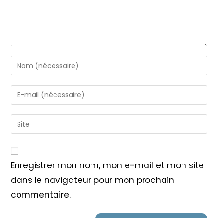
Enter
your
name
Enter
or
your
username
email
Saisir
to
address
l’URL
comment
to
de
comment
votre
Enregistrer mon nom, mon e-mail et mon site
site
dans le navigateur pour mon prochain
(facultatif)
commentaire.