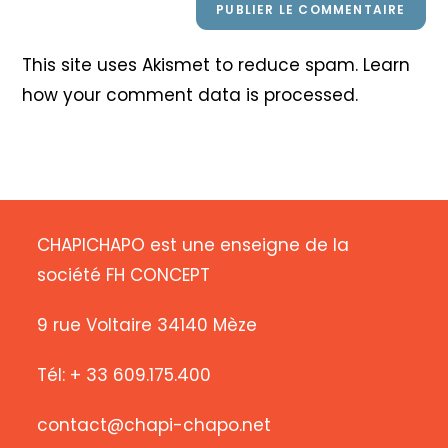
This site uses Akismet to reduce spam.
Learn
how your comment data is processed
.
CHAPICHAPO est une enseigne de la
société FH CONCEPT
9 rue Voltaire 34140 Mèze
Tél: + 33 609.175.400
contact@chapi-chapo.net