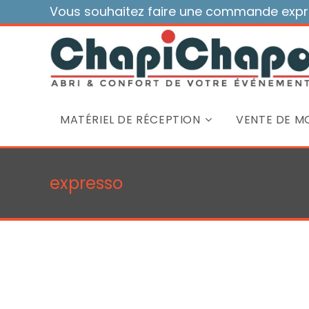
Skip
Vous souhaitez faire une commande expre
to
content
MATÉRIEL DE RÉCEPTION
VENTE DE MO
expresso