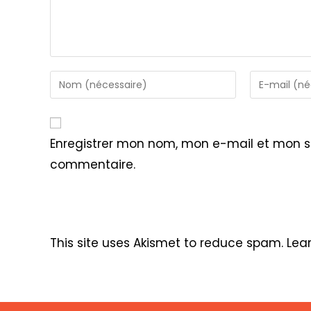
Enter
Enter
your
your
name
email
or
address
Enregistrer mon nom, mon e-mail et mon s
username
to
commentaire.
to
comment
comment
This site uses Akismet to reduce spam.
Lea