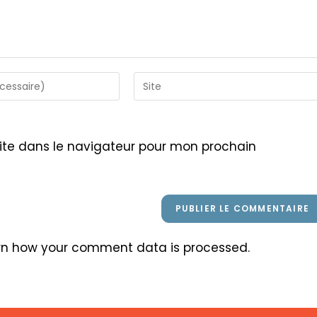
Saisir
l’URL
de
votre
ite dans le navigateur pour mon prochain
site
(facultatif)
rn how your comment data is processed
.