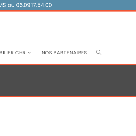
 au 06.09.17.54.00
ILIER CHR
NOS PARTENAIRES
Toggle
website
search