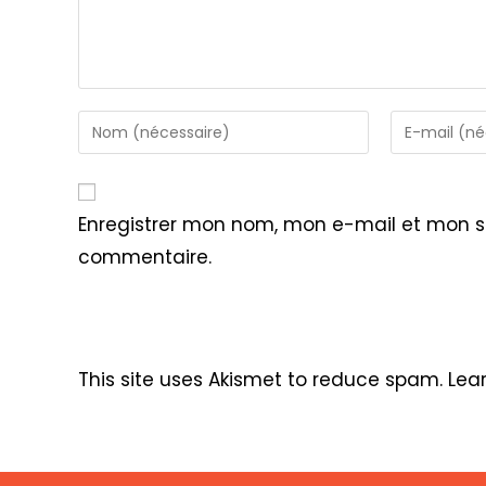
Enter
Enter
your
your
name
email
or
address
Enregistrer mon nom, mon e-mail et mon s
username
to
commentaire.
to
comment
comment
This site uses Akismet to reduce spam.
Lea