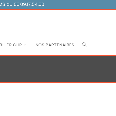
 au 06.09.17.54.00
ILIER CHR
NOS PARTENAIRES
Toggle
website
search