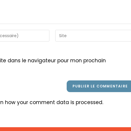
Saisir
l’URL
de
votre
ite dans le navigateur pour mon prochain
site
(facultatif)
rn how your comment data is processed
.