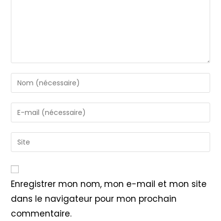
Enter
your
name
Enter
or
your
username
email
Saisir
to
address
l’URL
comment
to
de
comment
votre
Enregistrer mon nom, mon e-mail et mon site
site
dans le navigateur pour mon prochain
(facultatif)
commentaire.