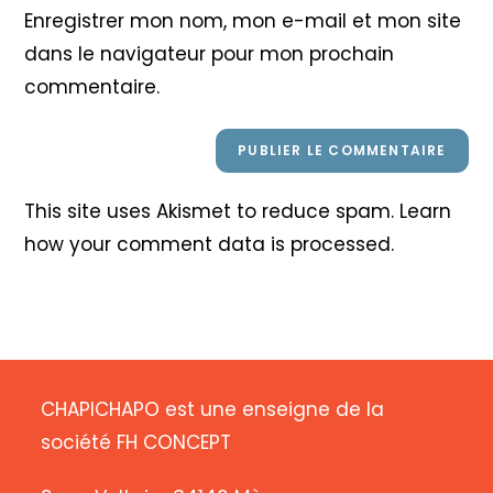
votre
Enregistrer mon nom, mon e-mail et mon site
site
dans le navigateur pour mon prochain
(facultatif)
commentaire.
This site uses Akismet to reduce spam.
Learn
how your comment data is processed
.
CHAPICHAPO est une enseigne de la
société FH CONCEPT