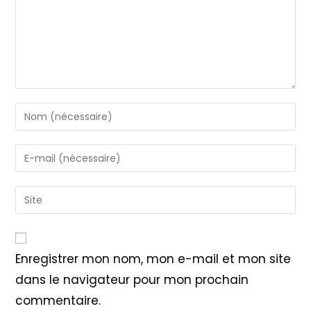
Enter
your
name
Enter
or
your
username
email
Saisir
to
address
l’URL
comment
to
de
comment
votre
Enregistrer mon nom, mon e-mail et mon site
site
dans le navigateur pour mon prochain
(facultatif)
commentaire.