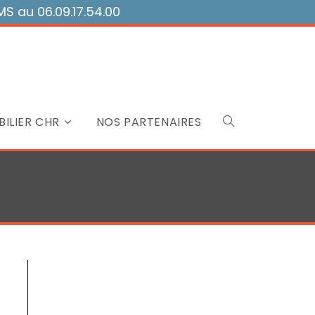
 au 06.09.17.54.00
ILIER CHR
NOS PARTENAIRES
Toggle
website
search