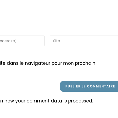
Saisir
l’URL
de
votre
ite dans le navigateur pour mon prochain
site
(facultatif)
rn how your comment data is processed
.