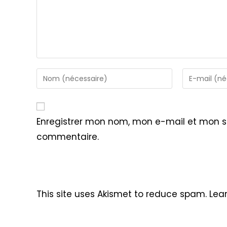
Enter
Enter
your
your
name
email
or
address
Enregistrer mon nom, mon e-mail et mon s
username
to
commentaire.
to
comment
comment
This site uses Akismet to reduce spam.
Lea