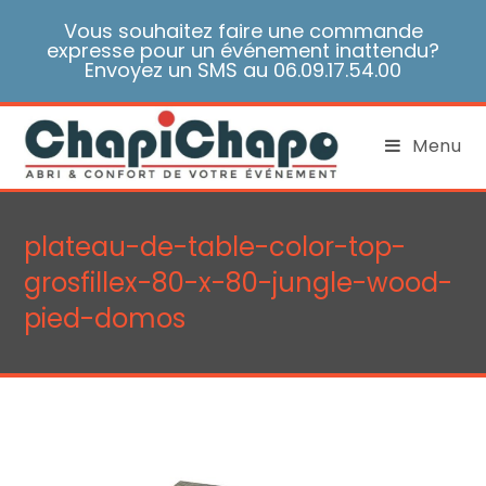
Skip
Vous souhaitez faire une commande
to
expresse pour un événement inattendu?
content
Envoyez un SMS au 06.09.17.54.00
Menu
plateau-de-table-color-top-
grosfillex-80-x-80-jungle-wood-
pied-domos