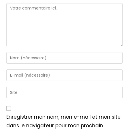
Comment
Enter
your
name
Enter
or
your
username
email
Saisir
to
address
l’URL
comment
to
de
comment
votre
Enregistrer mon nom, mon e-mail et mon site
site
dans le navigateur pour mon prochain
(facultatif)