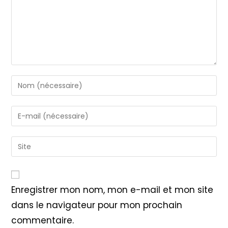
Enter
your
name
Enter
or
your
username
email
Saisir
to
address
l’URL
comment
to
de
comment
votre
Enregistrer mon nom, mon e-mail et mon site
site
dans le navigateur pour mon prochain
(facultatif)
commentaire.