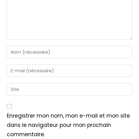
Enter
your
name
Enter
or
your
username
email
Saisir
to
address
l’URL
comment
to
de
comment
votre
Enregistrer mon nom, mon e-mail et mon site
site
dans le navigateur pour mon prochain
(facultatif)
commentaire.