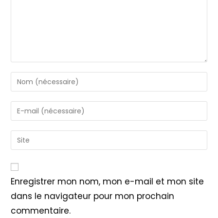
Enter
your
name
Enter
or
your
username
email
Saisir
to
address
l’URL
comment
to
de
comment
votre
Enregistrer mon nom, mon e-mail et mon site
site
dans le navigateur pour mon prochain
(facultatif)
commentaire.