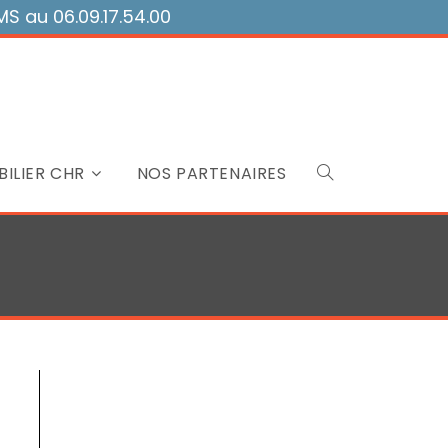
 au 06.09.17.54.00
ILIER CHR
NOS PARTENAIRES
Toggle
website
search