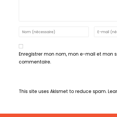
Enter
Enter
your
your
name
email
or
address
Enregistrer mon nom, mon e-mail et mon s
username
to
commentaire.
to
comment
comment
This site uses Akismet to reduce spam.
Lea