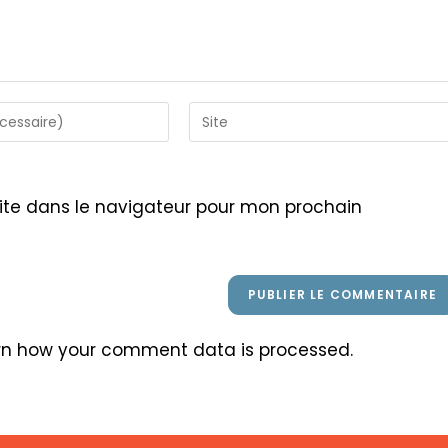
Saisir
l’URL
de
votre
ite dans le navigateur pour mon prochain
site
(facultatif)
rn how your comment data is processed
.