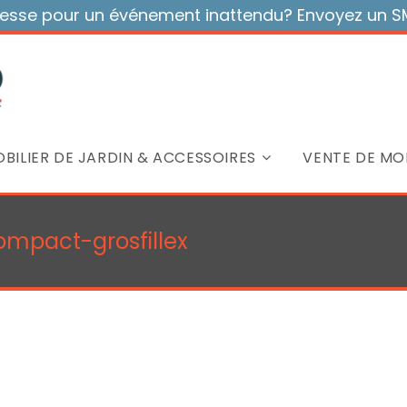
sse pour un événement inattendu? Envoyez un SMS
BILIER DE JARDIN & ACCESSOIRES
VENTE DE MOB
mpact-grosfillex