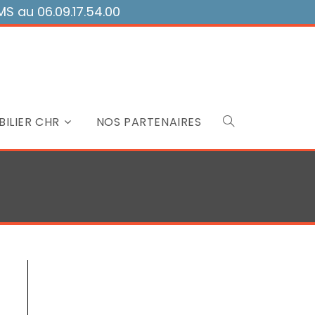
 au 06.09.17.54.00
ILIER CHR
NOS PARTENAIRES
Toggle
website
search