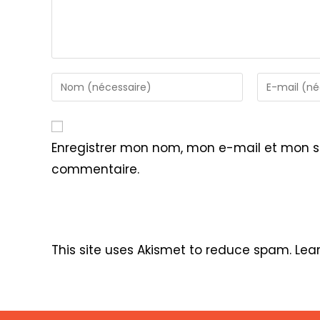
Enter
Enter
your
your
name
email
or
address
Enregistrer mon nom, mon e-mail et mon s
username
to
commentaire.
to
comment
comment
This site uses Akismet to reduce spam.
Lea