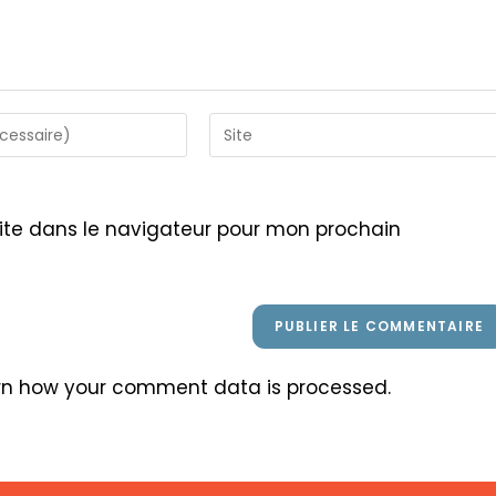
Saisir
l’URL
de
votre
ite dans le navigateur pour mon prochain
site
(facultatif)
rn how your comment data is processed
.