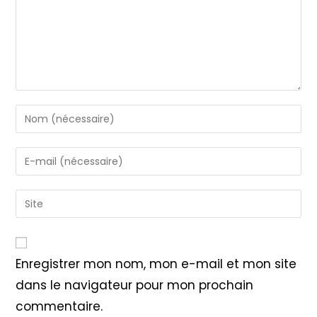
Enter
your
name
Enter
or
your
username
email
Saisir
to
address
l’URL
comment
to
de
comment
votre
Enregistrer mon nom, mon e-mail et mon site
site
dans le navigateur pour mon prochain
(facultatif)
commentaire.