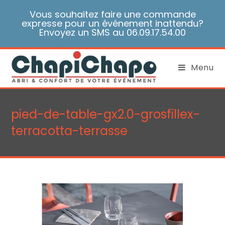
Skip
Vous souhaitez faire une commande
to
expresse pour un événement inattendu?
content
Envoyez un SMS au 06.09.17.54.00
Menu
pied-de-table-gx2.0-grosfillex-
terracotta-terrasse