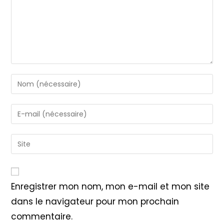
Enter
your
name
Enter
or
your
username
email
Saisir
to
address
l’URL
comment
to
de
comment
votre
Enregistrer mon nom, mon e-mail et mon site
site
dans le navigateur pour mon prochain
(facultatif)
commentaire.