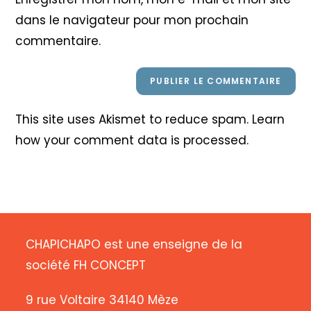
site
dans le navigateur pour mon prochain
(facultatif)
commentaire.
This site uses Akismet to reduce spam.
Learn
how your comment data is processed
.
CHAPICHAPO est une enseigne de la
société FH CONCEPT
9 rue Voltaire 34140 Mèze