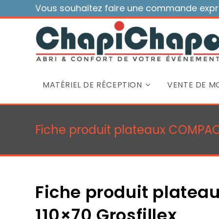
Skip
Vous souhaitez faire une commande expre
to
content
MATÉRIEL DE RÉCEPTION
VENTE DE MO
Fiche produit plateaux COMPAC
Fiche produit plate
110×70 Grosfillex