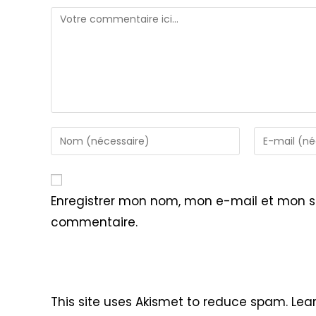
Comment
Enter
Enter
your
your
name
email
or
address
Enregistrer mon nom, mon e-mail et mon s
username
to
commentaire.
to
comment
comment
This site uses Akismet to reduce spam.
Lea