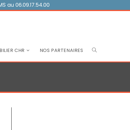
 au 06.09.17.54.00
ILIER CHR
NOS PARTENAIRES
Toggle
website
search