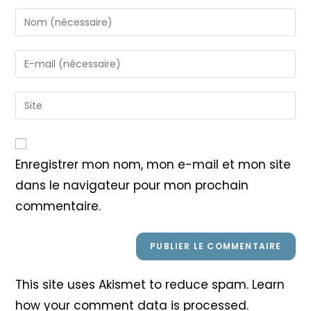
Enter
your
name
Enter
or
your
username
email
Saisir
to
address
l’URL
comment
to
de
comment
votre
Enregistrer mon nom, mon e-mail et mon site
site
dans le navigateur pour mon prochain
(facultatif)
commentaire.
This site uses Akismet to reduce spam.
Learn
how your comment data is processed
.