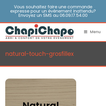
Skip
Vous souhaitez faire une commande
to
expresse pour un événement inattendu?
content
Envoyez un SMS au 06.09.17.54.00
Menu
natural-touch-grosfillex