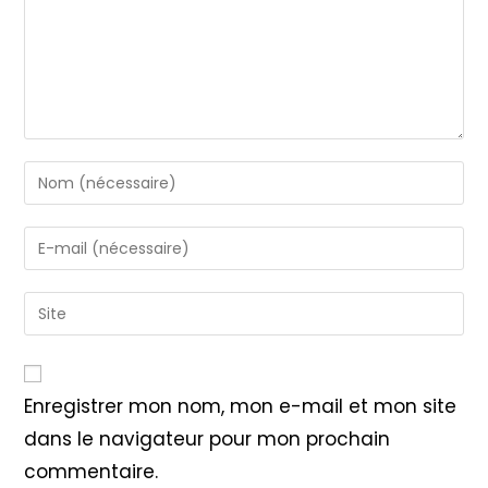
Enter
your
name
Enter
or
your
username
email
Saisir
to
address
l’URL
comment
to
de
comment
votre
Enregistrer mon nom, mon e-mail et mon site
site
dans le navigateur pour mon prochain
(facultatif)
commentaire.