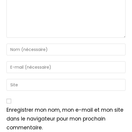
Enter
your
name
Enter
or
your
username
email
Saisir
to
address
l’URL
comment
to
de
comment
votre
Enregistrer mon nom, mon e-mail et mon site
site
dans le navigateur pour mon prochain
(facultatif)
commentaire.