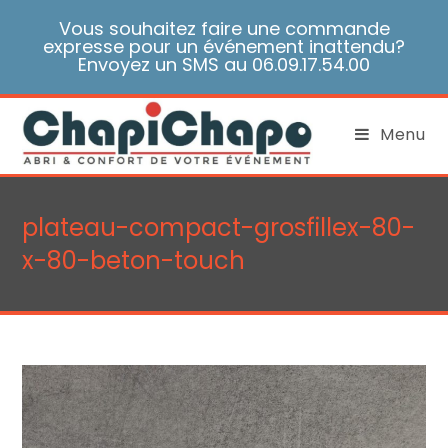
Skip
Vous souhaitez faire une commande
to
expresse pour un événement inattendu?
content
Envoyez un SMS au 06.09.17.54.00
Menu
plateau-compact-grosfillex-80-
x-80-beton-touch