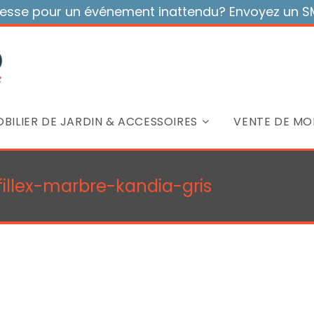
sse pour un événement inattendu? Envoyez un SMS
BILIER DE JARDIN & ACCESSOIRES
VENTE DE MOB
illex-marbre-kandia-gris