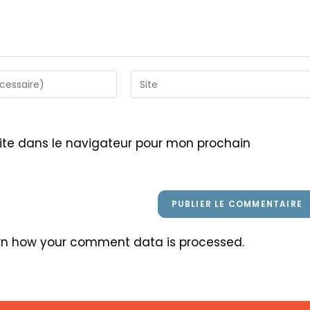
Saisir
l’URL
de
votre
ite dans le navigateur pour mon prochain
site
(facultatif)
rn how your comment data is processed
.