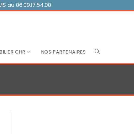
 au 06.09.17.54.00
ILIER CHR
NOS PARTENAIRES
Toggle
website
search