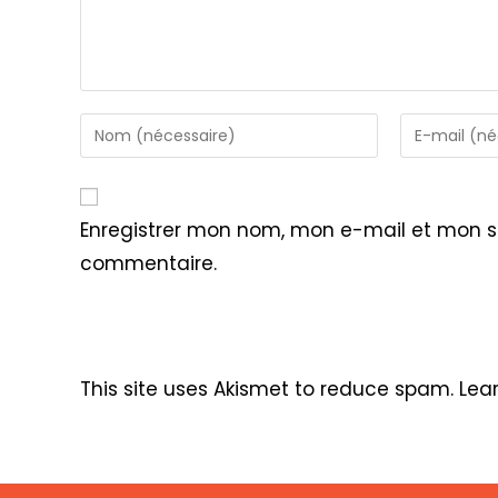
Enter
Enter
your
your
name
email
or
address
Enregistrer mon nom, mon e-mail et mon s
username
to
commentaire.
to
comment
comment
This site uses Akismet to reduce spam.
Lea