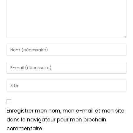
Enter
your
name
Enter
or
your
username
email
Saisir
to
address
l’URL
comment
to
de
comment
votre
Enregistrer mon nom, mon e-mail et mon site
site
dans le navigateur pour mon prochain
(facultatif)
commentaire.