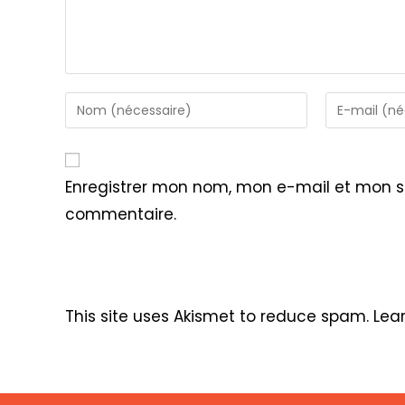
Enter
Enter
your
your
name
email
or
address
Enregistrer mon nom, mon e-mail et mon s
username
to
commentaire.
to
comment
comment
This site uses Akismet to reduce spam.
Lea