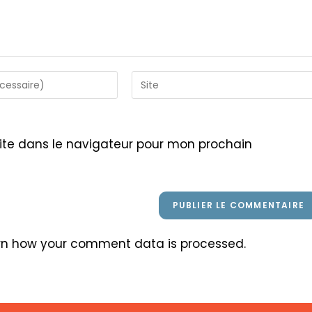
Saisir
l’URL
de
votre
ite dans le navigateur pour mon prochain
site
(facultatif)
rn how your comment data is processed
.