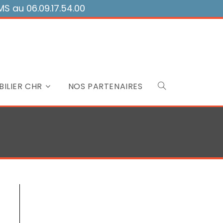
 au 06.09.17.54.00
ILIER CHR
NOS PARTENAIRES
Toggle
website
search