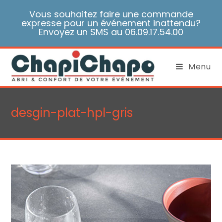
Skip
Vous souhaitez faire une commande
to
expresse pour un événement inattendu?
content
Envoyez un SMS au 06.09.17.54.00
Menu
desgin-plat-hpl-gris