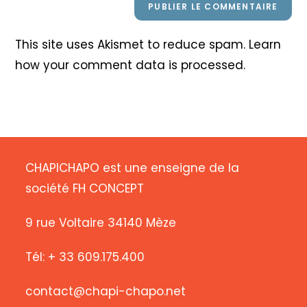
This site uses Akismet to reduce spam.
Learn
how your comment data is processed
.
CHAPICHAPO est une enseigne de la
société FH CONCEPT
9 rue Voltaire 34140 Mèze
Tél: + 33 609.175.400
contact@chapi-chapo.net