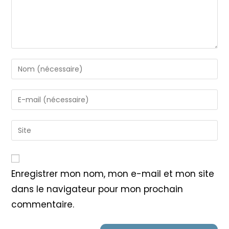
Enter
your
name
Enter
or
your
username
email
Saisir
to
address
l’URL
comment
to
de
comment
votre
Enregistrer mon nom, mon e-mail et mon site
site
dans le navigateur pour mon prochain
(facultatif)
commentaire.