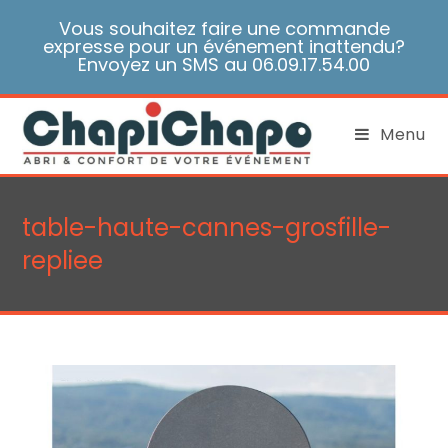
Skip
Vous souhaitez faire une commande
to
expresse pour un événement inattendu?
content
Envoyez un SMS au 06.09.17.54.00
Menu
table-haute-cannes-grosfille-
repliee