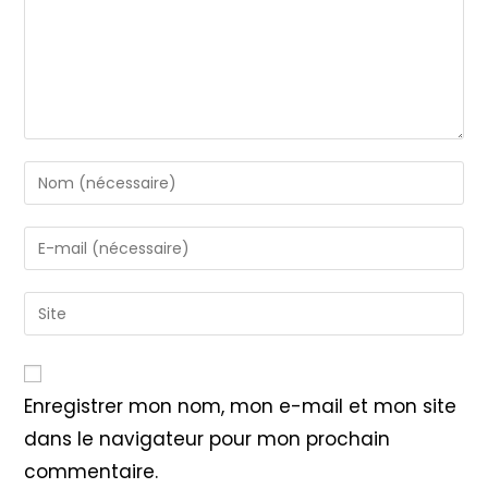
Enter
your
name
Enter
or
your
username
email
Saisir
to
address
l’URL
comment
to
de
comment
votre
Enregistrer mon nom, mon e-mail et mon site
site
dans le navigateur pour mon prochain
(facultatif)
commentaire.