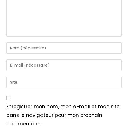
Enter
your
name
Enter
or
your
username
email
Saisir
to
address
l’URL
comment
to
de
comment
votre
Enregistrer mon nom, mon e-mail et mon site
site
dans le navigateur pour mon prochain
(facultatif)
commentaire.