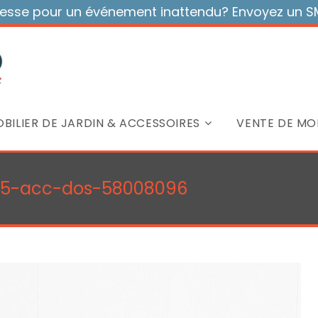
sse pour un événement inattendu? Envoyez un SMS
BILIER DE JARDIN & ACCESSOIRES
VENTE DE MOB
-T35-acc-dos-58008096