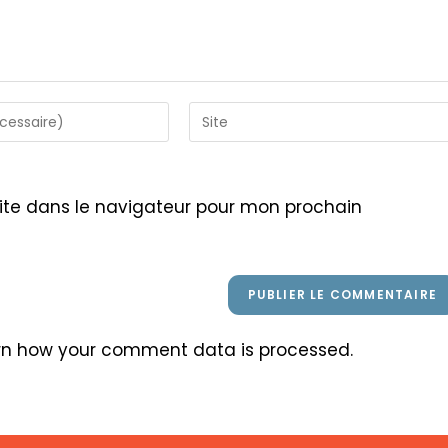
Saisir
l’URL
de
votre
ite dans le navigateur pour mon prochain
site
(facultatif)
rn how your comment data is processed
.