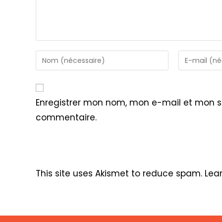
Enter
Enter
your
your
name
email
or
address
Enregistrer mon nom, mon e-mail et mon s
username
to
commentaire.
to
comment
comment
This site uses Akismet to reduce spam.
Lea