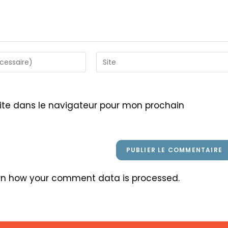
Saisir
l’URL
de
votre
ite dans le navigateur pour mon prochain
site
(facultatif)
rn how your comment data is processed
.