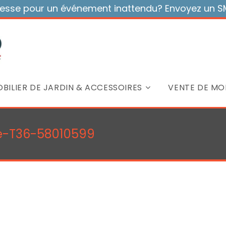
sse pour un événement inattendu? Envoyez un SMS
BILIER DE JARDIN & ACCESSOIRES
VENTE DE MOB
ze-T36-58010599