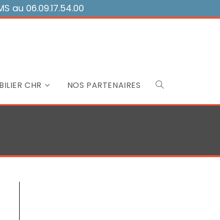
 au 06.09.17.54.00
ILIER CHR
NOS PARTENAIRES
Toggle
website
search