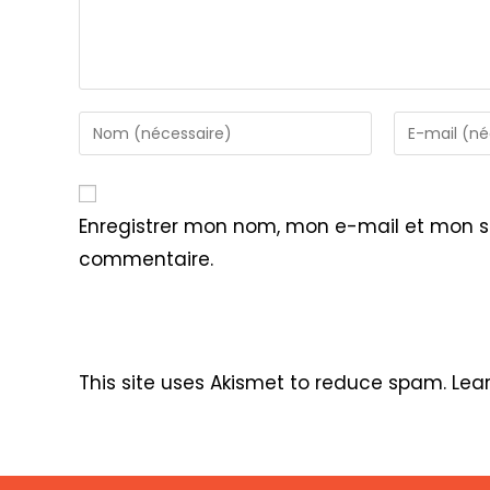
Enter
Enter
your
your
name
email
or
address
Enregistrer mon nom, mon e-mail et mon s
username
to
commentaire.
to
comment
comment
This site uses Akismet to reduce spam.
Lea