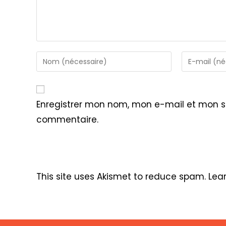
Enter
Enter
your
your
name
email
or
address
Enregistrer mon nom, mon e-mail et mon s
username
to
commentaire.
to
comment
comment
This site uses Akismet to reduce spam.
Lea