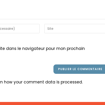
Saisir
l’URL
de
votre
ite dans le navigateur pour mon prochain
site
(facultatif)
rn how your comment data is processed
.