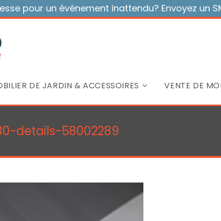
sse pour un événement inattendu? Envoyez un SMS
BILIER DE JARDIN & ACCESSOIRES
VENTE DE MOB
T30-details-58002289