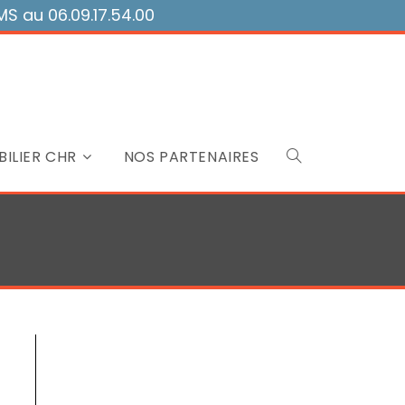
 au 06.09.17.54.00
ILIER CHR
NOS PARTENAIRES
Toggle
website
search