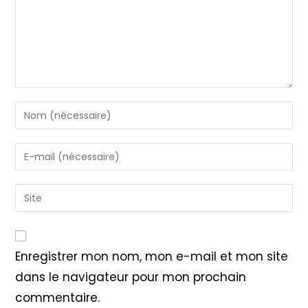
Enter
your
name
Enter
or
your
username
email
Saisir
to
address
l’URL
comment
to
de
comment
votre
Enregistrer mon nom, mon e-mail et mon site
site
dans le navigateur pour mon prochain
(facultatif)
commentaire.