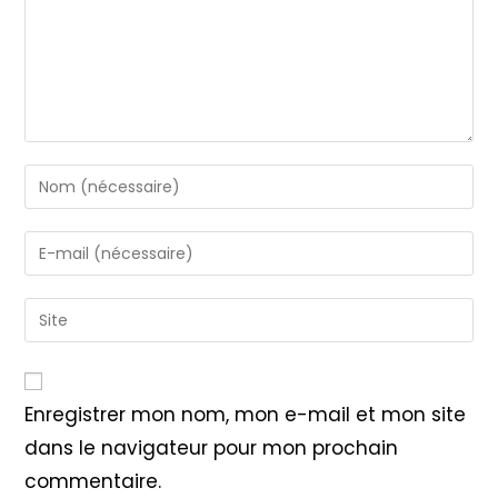
Enter
your
name
Enter
or
your
username
email
Saisir
to
address
l’URL
comment
to
de
comment
votre
Enregistrer mon nom, mon e-mail et mon site
site
dans le navigateur pour mon prochain
(facultatif)
commentaire.