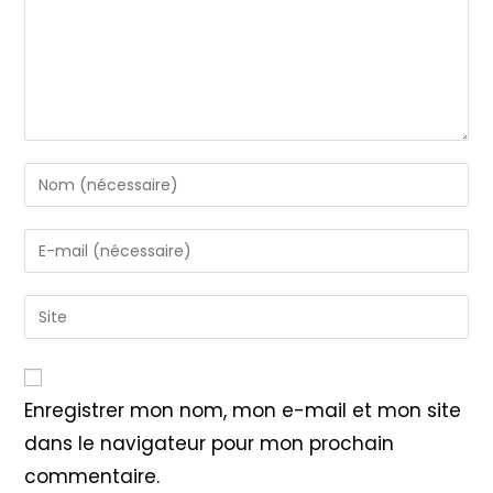
Enter
your
name
Enter
or
your
username
email
Saisir
to
address
l’URL
comment
to
de
comment
votre
Enregistrer mon nom, mon e-mail et mon site
site
dans le navigateur pour mon prochain
(facultatif)
commentaire.