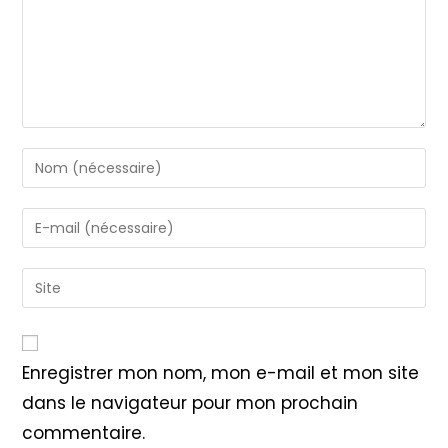
Enter
your
name
Enter
or
your
username
email
Saisir
to
address
l’URL
comment
to
de
comment
votre
Enregistrer mon nom, mon e-mail et mon site
site
dans le navigateur pour mon prochain
(facultatif)
commentaire.