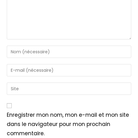
Enter
your
name
Enter
or
your
username
email
Saisir
to
address
l’URL
comment
to
de
comment
votre
Enregistrer mon nom, mon e-mail et mon site
site
dans le navigateur pour mon prochain
(facultatif)
commentaire.