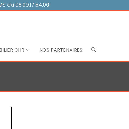
 au 06.09.17.54.00
ILIER CHR
NOS PARTENAIRES
Toggle
website
search