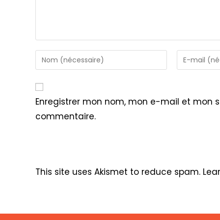
Enter
Enter
your
your
name
email
or
address
Enregistrer mon nom, mon e-mail et mon s
username
to
commentaire.
to
comment
comment
This site uses Akismet to reduce spam.
Lea