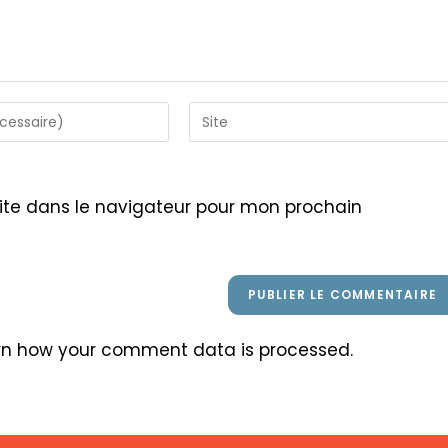
Saisir
l’URL
de
votre
ite dans le navigateur pour mon prochain
site
(facultatif)
rn how your comment data is processed
.