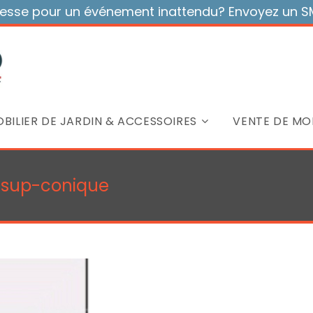
sse pour un événement inattendu? Envoyez un SMS
BILIER DE JARDIN & ACCESSOIRES
VENTE DE MOB
g-sup-conique