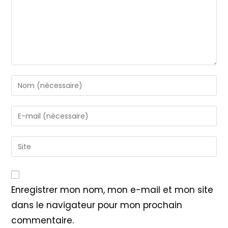
Enter
your
name
Enter
or
your
username
email
Saisir
to
address
l’URL
comment
to
de
comment
votre
Enregistrer mon nom, mon e-mail et mon site
site
dans le navigateur pour mon prochain
(facultatif)
commentaire.